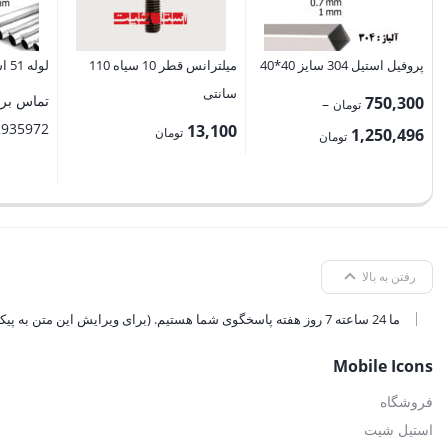
پروفیل استیل 304 سایز 40*40
میلترانس قطر 10 سیاه 110
لوله 51 استیل 201 ضخامت 0.6
سانتی
تماس برا
750,300
–
تومان
2935972
13,100
محدوده
1,250,496
تومان
تومان
قیمت:
750,300 تومان
تا
1,250,496 تومان
رفتن به بالا
ما 24 ساعته 7 روز هفته پاسخگوی شما هستیم. (برای ویرایش این متن به پیکربندی پوسته > تب برچسب‌ها مراجعه نمایید.)
Mobile Icons
فروشگاه
استیل شیت