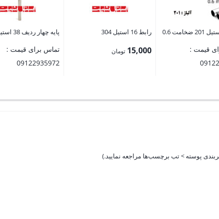
رابط 16 استیل 304
پایه چهار ردیف 38 استیل 201
ی قیمت :
تماس برای قیمت :
15,000
تومان
09122935972
0912