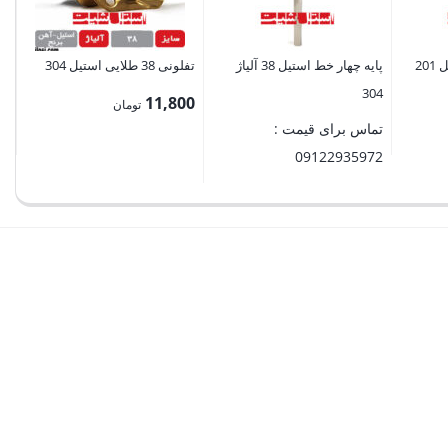
پایه چهار خط استیل 38 آلیاژ
تفلونی 38 طلایی استیل 304
304
11,800
تومان
تماس برای قیمت :
09122935972