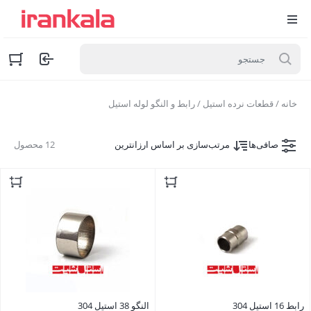
خانه
/
قطعات نرده استیل
/ رابط و النگو لوله استیل
صافی‌ها
مرتب‌سازی بر اساس ارزانترین
12 محصول
رابط 16 استیل 304
النگو 38 استیل 304