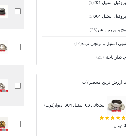
پروفیل استیل 201
(5)
پروفیل استیل 304
(5)
پیچ و مهره واشر
(23)
توپی استیل و برنجی نرده
(14)
چاکدار ناخنی
(26)
حلقه های استیل نرده دکوراتیو
(13)
با ارزش ترین محصولات
درپوش استیل و برنجی
(21)
دیوارکوب (فلنچ ، استکانی)
(28)
استکانی 63 استیل 304 (دیوارکوب)
رابط و النگو لوله استیل
(12)
0
قالپاق استیل و پلاستیکی
(7)
تومان