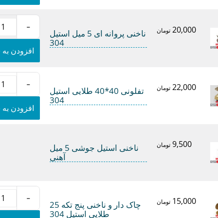
شاخک
استیل
-
304
20,000
ناخنی
تومان
ناخنی پروانه ای 5 میل استیل
عدد
پروانه
304
ای
افزودن به 
5
میل
استیل
-
304
22,000
تفلونی
تومان
تفلونی 40*40 طلایی استیل
عدد
40*40
304
طلایی
افزودن به 
استیل
304
عدد
9,500
تومان
ناخنی استیل جوشی 5 میل
آهنی
-
15,000
چاک
تومان
چاک دار و ناخنی پنج تکه 25
دار
طلایی استیل 304