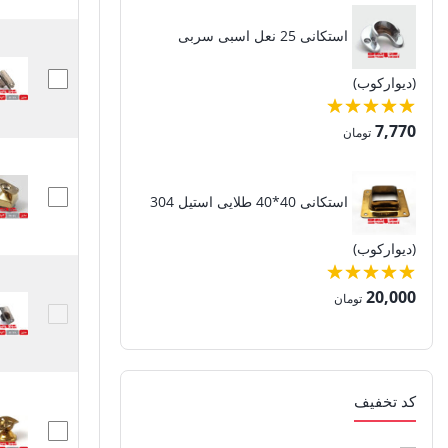
قطعات استیل کروم
(180)
استکانی 25 نعل اسبی سربی
قطعات چوبی نرده
(21)
(دیوارکوب)
قطعات نرده استیل
(321)
7,770
تومان
قطعات نرده استیل طلایی
(85)
قوطی پروفیل استیل
(10)
استکانی 40*40 طلایی استیل 304
قیفی نرده استیل (پایه گوی)
(7)
(دیوارکوب)
کف کوب نرده استیل
(12)
20,000
تومان
گوی نرده (توپی) دکوراتیو
(19)
لوله استیل 201
(16)
کد تخفیف
لوله استیل 304
(16)