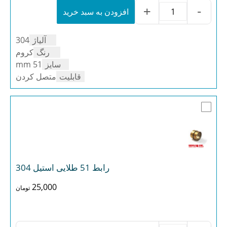
304
+
-
افزودن به سبد خرید
رابط
عدد
51
استیل
آلیاژ
304
304
عدد
رنگ
کروم
سایز
51 mm
قابلیت
متصل کردن
رابط 51 طلایی استیل 304
25,000
تومان