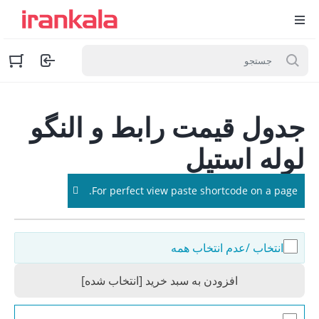
Ski
جدول قیمت رابط و النگو
t
conten
لوله استیل
For perfect view paste shortcode on a page.
انتخاب /عدم انتخاب همه
افزودن به سبد خرید [انتخاب شده]