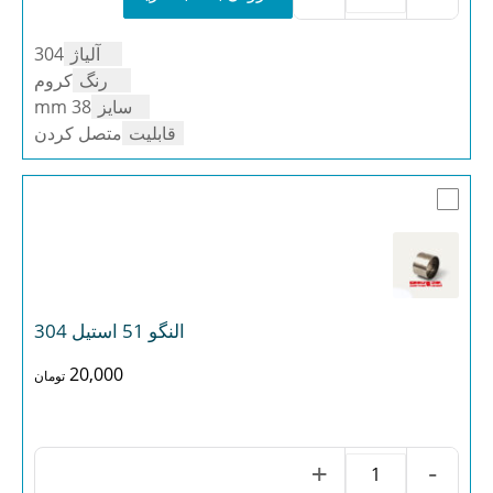
النگو
عدد
38
استیل
آلیاژ
304
304
عدد
رنگ
کروم
سایز
38 mm
قابلیت
متصل کردن
النگو 51 استیل 304
20,000
تومان
+
-
النگو