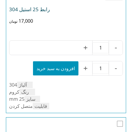
رابط 25 استیل 304
17,000
تومان
+
-
رابط
25
استیل
304
+
-
افزودن به سبد خرید
رابط
عدد
25
استیل
آلیاژ
304
304
عدد
رنگ
کروم
سایز
25 mm
قابلیت
متصل کردن