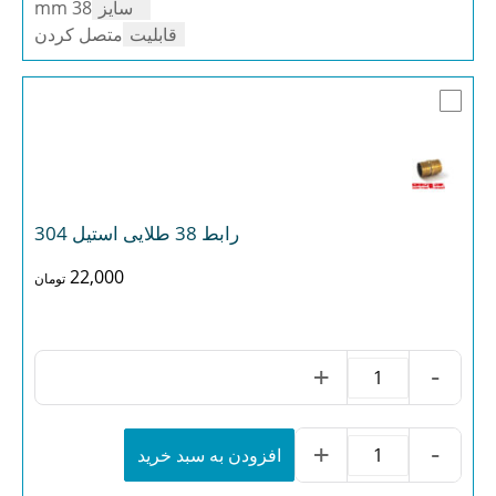
سایز
38 mm
قابلیت
متصل کردن
رابط 38 طلایی استیل 304
22,000
تومان
+
-
رابط
38
طلایی
استیل
+
-
افزودن به سبد خرید
رابط
304
38
عدد