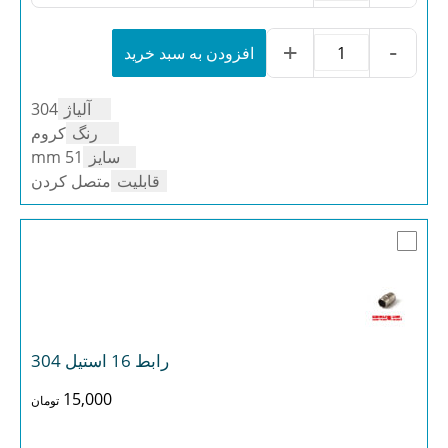
51
استیل
304
+
-
افزودن به سبد خرید
النگو
عدد
51
استیل
آلیاژ
304
304
عدد
رنگ
کروم
سایز
51 mm
قابلیت
متصل کردن
رابط 16 استیل 304
15,000
تومان