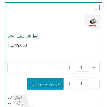
رابط 38 استیل 304
19,000
تومان
+
-
رابط
38
استیل
304
+
-
افزودن به سبد خرید
رابط
عدد
38
استیل
آلیاژ
304
304
عدد
رنگ
کروم