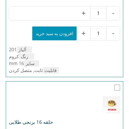
+
-
حلقه
16
بدون
پیچ
+
-
افزودن به سبد خرید
حلقه
استیل
16
201
بدون
عدد
آلیاژ
201
پیچ
استیل
رنگ
کروم
201
سایز
16 mm
عدد
قابلیت
ثابت, متصل کردن
حلقه 16 برنجی طلایی