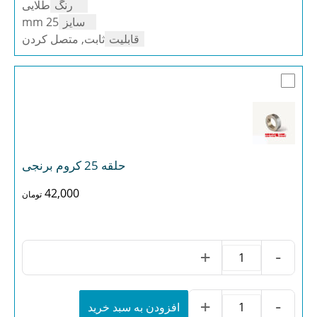
304
رنگ
طلایی
عدد
سایز
25 mm
قابلیت
ثابت, متصل کردن
حلقه 25 کروم برنجی
42,000
تومان
+
-
حلقه
25
کروم
برنجی
+
-
افزودن به سبد خرید
حلقه
عدد