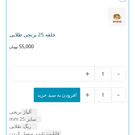
حلقه 25 برنجی طلایی
55,000
تومان
+
-
حلقه
25
برنجی
طلایی
+
-
افزودن به سبد خرید
حلقه
عدد
25
برنجی
آلیاژ
برنجی
طلایی
عدد
سایز
25 mm
رنگ
طلایی
قابلیت
ثابت, متصل کردن