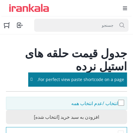
Ski
جدول قیمت حلقه های
t
conten
استیل نرده
For perfect view paste shortcode on a page.
انتخاب /عدم انتخاب همه
افزودن به سبد خرید [انتخاب شده]