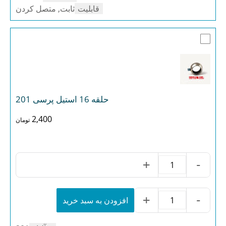
قابلیت
ثابت, متصل کردن
حلقه 16 استیل پرسی 201
2,400
تومان
+
-
حلقه
16
استیل
پرسی
+
-
افزودن به سبد خرید
حلقه
201
16
عدد
استیل