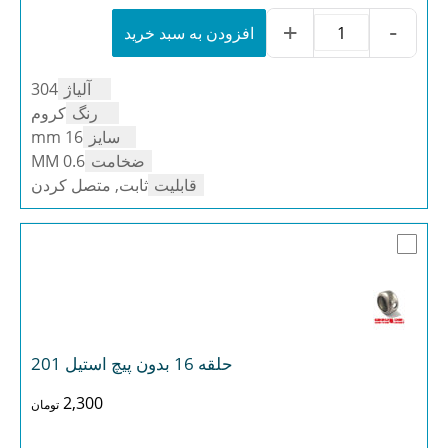
استیل
پرسی
+
-
افزودن به سبد خرید
حلقه
ضخامت
16
سبک
استیل
استیل
آلیاژ
304
پرسی
304
ضخامت
رنگ
کروم
عدد
سبک
سایز
16 mm
استیل
ضخامت
0.6 MM
304
عدد
قابلیت
ثابت, متصل کردن
حلقه 16 بدون پیچ استیل 201
2,300
تومان