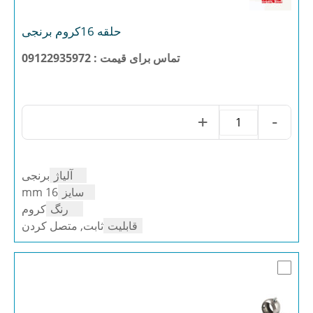
حلقه 16کروم برنجی
تماس برای قیمت : 09122935972
+
-
حلقه
16کروم
برنجی
عدد
آلیاژ
برنجی
سایز
16 mm
رنگ
کروم
قابلیت
ثابت, متصل کردن