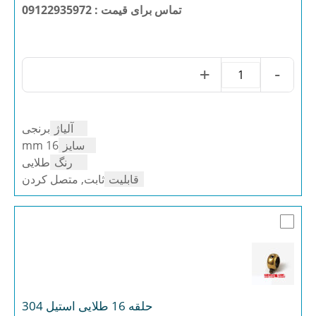
تماس برای قیمت : 09122935972
+
-
حلقه
16
برنجی
طلایی
آلیاژ
برنجی
عدد
سایز
16 mm
رنگ
طلایی
قابلیت
ثابت, متصل کردن
حلقه 16 طلایی استیل 304