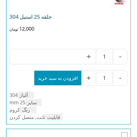
حلقه 25 استیل 304
12,000
تومان
+
-
حلقه
25
استیل
304
+
-
افزودن به سبد خرید
حلقه
عدد
25
استیل
آلیاژ
304
304
عدد
سایز
25 mm
رنگ
کروم
قابلیت
ثابت, متصل کردن