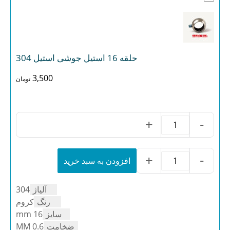
حلقه 16 استیل جوشی استیل 304
3,500
تومان
+
-
حلقه
16
استیل
جوشی
+
-
افزودن به سبد خرید
حلقه
استیل
16
304
استیل
عدد
آلیاژ
304
جوشی
استیل
رنگ
کروم
304
سایز
16 mm
عدد
ضخامت
0.6 MM