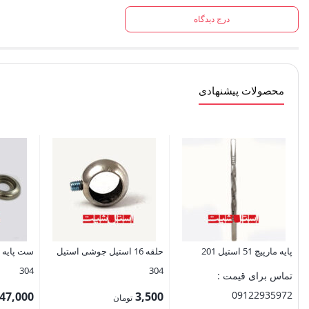
درج دیدگاه
محصولات پیشنهادی
پایه مارپیچ 51 استیل 201
حلقه 16 استیل جوشی استیل
ست پایه 
304
304
تماس برای قیمت :
09122935972
47,000
3,500
تومان