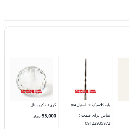
پا
تم
72
پایه کلاسیک 38 استیل 304
گوی 70 کریستال
تماس برای قیمت :
55,000
تومان
09122935972