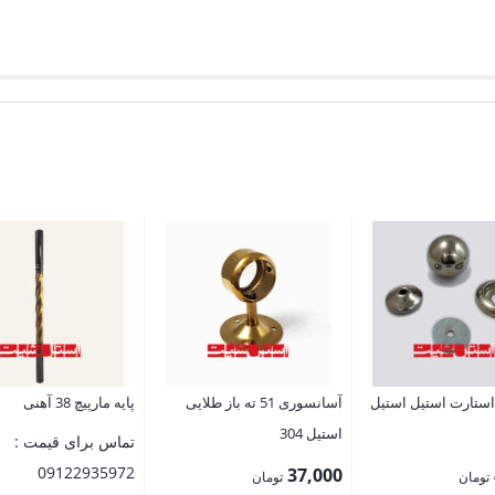
استارت استیل استیل
آسانسوری 51 ته باز طلایی
پایه مارپیچ 38 آهنی
استیل 304
تماس برای قیمت :
09122935972
37,000
تومان
تومان