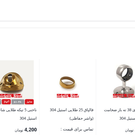
آسانسوری 38 ته باز ضخامت
قالپاق 25 طلایی استیل 304
ناخنی 5 تیکه طلایی 
ل 304
(واشر حفاظی)
استیل 304
تماس برای قیمت :
4,200
تومان
تومان