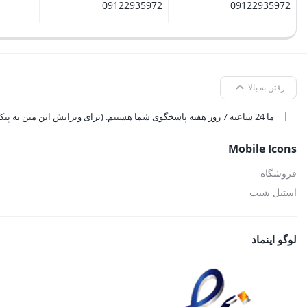
09122935972
09122935972
رفتن به بالا
ما 24 ساعته 7 روز هفته پاسخگوی شما هستیم. (برای ویرایش این متن به پیکربندی پوسته > تب برچسب‌ها مراجعه نمایید.)
Mobile Icons
فروشگاه
استیل شیت
لوگو اینماد