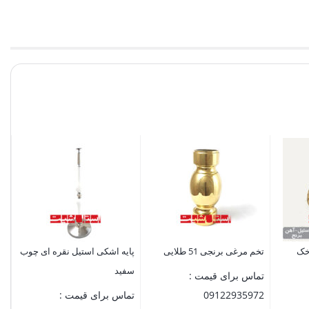
گوی 0
0
شاخک
تخم مرغی برنجی 51 طلایی
پایه اشکی استیل نقره ای چوب
سفید
تماس برای قیمت :
09122935972
تماس برای قیمت :