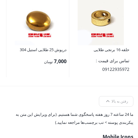
پایه 
تم
72
حلقه 16 برنجی طلایی
درپوش 25 طلایی استیل 304
تماس برای قیمت :
7,000
تومان
09122935972
رفتن به بالا
ما 24 ساعته 7 روز هفته پاسخگوی شما هستیم. (برای ویرایش این متن به
پیکربندی پوسته > تب برچسب‌ها مراجعه نمایید.)
Mobile Icons