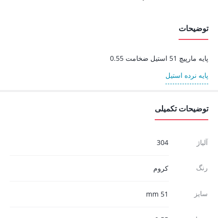
توضیحات
پایه مارپیچ 51 استیل ضخامت 0.55
پایه نرده استیل
توضیحات تکمیلی
آلیاژ
304
رنگ
کروم
سایز
51 mm