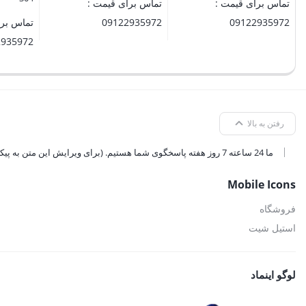
تماس برای قیمت :
تماس برای قیمت :
09122935972
09122935972
تماس برا
2935972
رفتن به بالا
ما 24 ساعته 7 روز هفته پاسخگوی شما هستیم. (برای ویرایش این متن به پیکربندی پوسته > تب برچسب‌ها مراجعه نمایید.)
Mobile Icons
فروشگاه
استیل شیت
لوگو اینماد