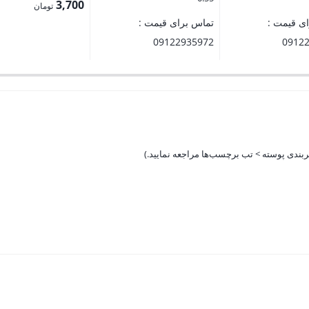
3,700
تومان
ی قیمت :
تماس برای قیمت :
09122935972
0912