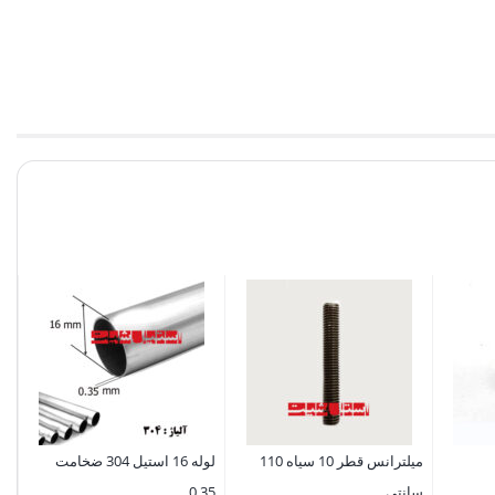
رابط 51
0
میلترانس قطر 10 سیاه 110
لوله 16 استیل 304 ضخامت
سانتی
0.35