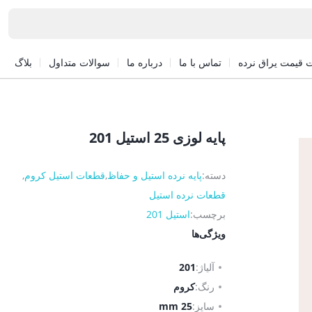
 قیمت یراق نرده
تماس با ما
درباره ما
سوالات متداول
بلاگ
پایه لوزی 25 استیل 201
دسته:
پایه نرده استیل و حفاظ
,
قطعات استیل کروم
,
قطعات نرده استیل
برچسب:
استیل 201
ویژگی‌ها
آلیاژ:
201
رنگ:
کروم
سایز:
25 mm