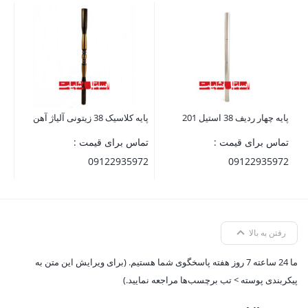
لوله 25 ضخامت 
تم
72
پایه چهار ردیف 38 استیل 201
پایه کلاسیک 38 زیتونی آلیاژ آهن
تماس برای قیمت :
تماس برای قیمت :
09122935972
09122935972
رفتن به بالا
ما 24 ساعته 7 روز هفته پاسخگوی شما هستیم. (برای ویرایش این متن به
پیکربندی پوسته > تب برچسب‌ها مراجعه نمایید.)