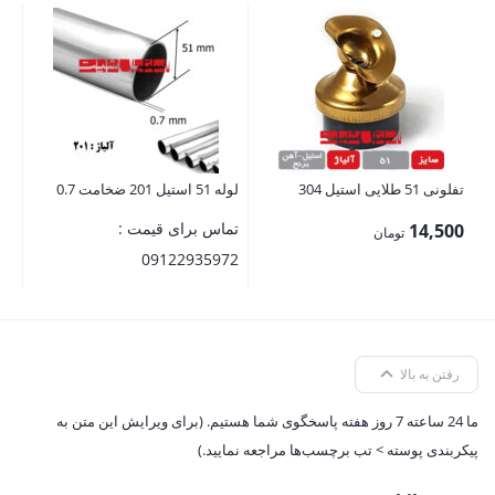
لوله 16 ضخامت
تم
72
تفلونی 51 طلایی استیل 304
لوله 51 استیل 201 ضخامت 0.7
تماس برای قیمت :
14,500
تومان
09122935972
رفتن به بالا
ما 24 ساعته 7 روز هفته پاسخگوی شما هستیم. (برای ویرایش این متن به
پیکربندی پوسته > تب برچسب‌ها مراجعه نمایید.)