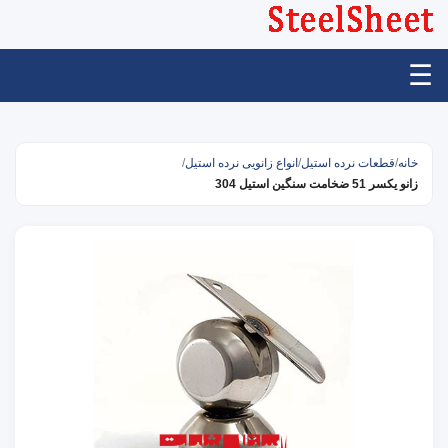
☰
خانه
/
قطعات نرده استیل
/
انواع زانویی نرده استیل
/
زانو یکسر 51 ضخامت سنگین استیل 304