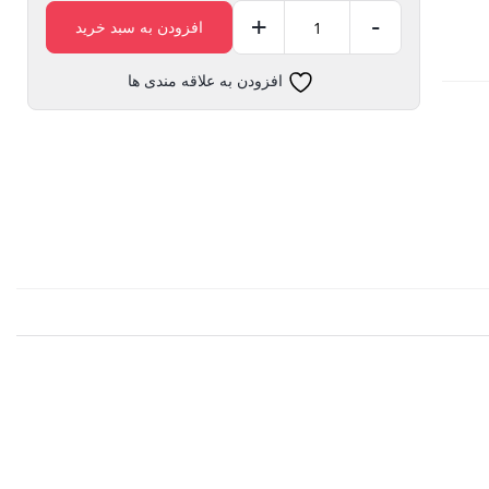
+
-
افزودن به سبد خرید
زانو
یکسر
افزودن به علاقه مندی ها
51
طلایی
استیل
304
عدد