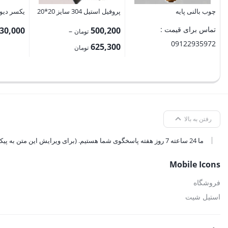
چوب بالنی پایه
پروفیل استیل 304 سایز 20*20
یکسر دیواری 51 اس
تماس برای قیمت :
30,000
500,200
–
تومان
09122935972
محدوده
625,300
تومان
قیمت:
500,200 تومان
تا
625,300 تومان
رفتن به بالا
ما 24 ساعته 7 روز هفته پاسخگوی شما هستیم. (برای ویرایش این متن به پیکربندی پوسته > تب برچسب‌ها مراجعه نمایید.)
Mobile Icons
فروشگاه
استیل شیت