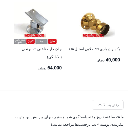
است
00
یکسر دیواری 51 طلایی استیل 304
چاک دار و ناخنی 25 برنجی
(الاکلنگی)
40,000
تومان
64,000
تومان
رفتن به بالا
ما 24 ساعته 7 روز هفته پاسخگوی شما هستیم. (برای ویرایش این متن به
پیکربندی پوسته > تب برچسب‌ها مراجعه نمایید.)