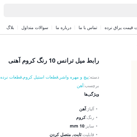
 قیمت یراق نرده
تماس با ما
درباره ما
سوالات متداول
بلاگ
رابط میل ترانس 10 رنگ کروم آهنی
دسته:
پیچ و مهره واشر
,
قطعات استیل کروم
,
قطعات نرده 
برچسب:
آهن
ویژگی‌ها
آلیاژ:
آهن
رنگ:
کروم
سایز:
10 mm
قابلیت:
ثابت, متصل کردن