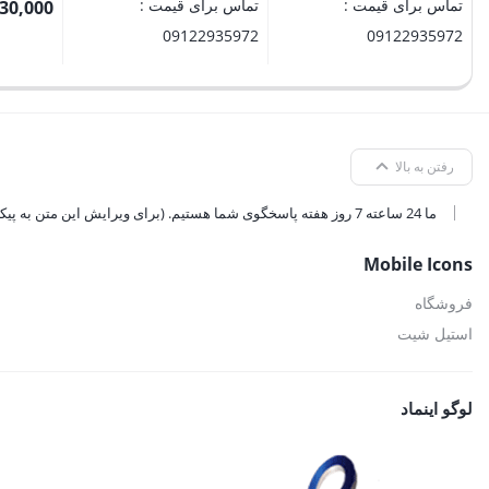
تماس برای قیمت :
تماس برای قیمت :
30,000
09122935972
09122935972
رفتن به بالا
ما 24 ساعته 7 روز هفته پاسخگوی شما هستیم. (برای ویرایش این متن به پیکربندی پوسته > تب برچسب‌ها مراجعه نمایید.)
Mobile Icons
فروشگاه
استیل شیت
لوگو اینماد