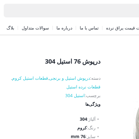
 قیمت یراق نرده
تماس با ما
درباره ما
سوالات متداول
بلاگ
درپوش 76 استیل 304
دسته:
درپوش استیل و برنجی
,
قطعات استیل کروم
,
قطعات نرده استیل
برچسب:
استیل 304
ویژگی‌ها
آلیاژ:
304
رنگ:
کروم
سایز:
76 mm