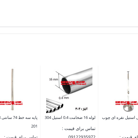
ی استیل نقره ای چوب
لوله 16 ضخامت 0.4 استیل 304
201
تماس برای قیمت :
ی قیمت :
09122935972
تماس برای قیمت :