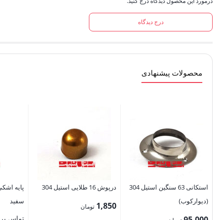
درمورد این محصول دیدگاه درج کنید.
درج دیدگاه
محصولات پیشنهادی
استکانی 63 سنگین استیل 304
درپوش 16 طلایی استیل 304
پایه اشک
(دیوارکوب)
سفید
1,850
تومان
تماس برا
95,000