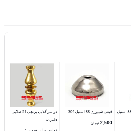
است
تم
72
پایه سه خط 74 سانتی 38 استیل
قیفی شیپوری 38 استیل 304
دو سر گلابی برنجی 51 طلایی
قلمزده
2,500
تومان
تماس برای قیمت :