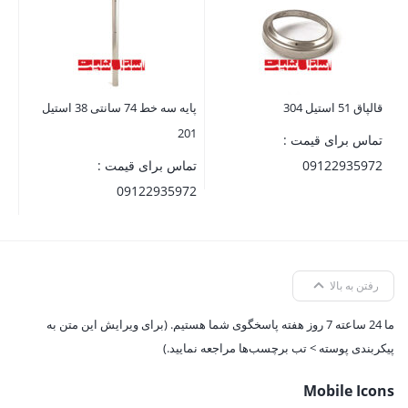
تم
72
قالپاق 51 استیل 304
پایه سه خط 74 سانتی 38 استیل
201
تماس برای قیمت :
09122935972
تماس برای قیمت :
09122935972
رفتن به بالا
ما 24 ساعته 7 روز هفته پاسخگوی شما هستیم. (برای ویرایش این متن به
پیکربندی پوسته > تب برچسب‌ها مراجعه نمایید.)
Mobile Icons