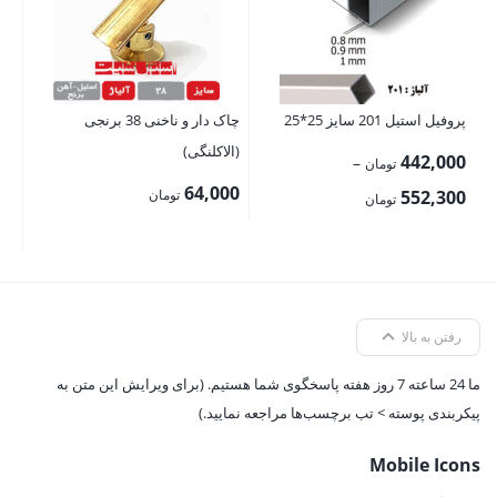
72
پروفیل استیل 201 سایز 25*25
چاک دار و ناخنی 38 برنجی
(الاکلنگی)
442,000
–
تومان
64,000
محدوده
552,300
تومان
تومان
قیمت:
442,000 تومان
تا
552,300 تومان
رفتن به بالا
ما 24 ساعته 7 روز هفته پاسخگوی شما هستیم. (برای ویرایش این متن به
پیکربندی پوسته > تب برچسب‌ها مراجعه نمایید.)
Mobile Icons