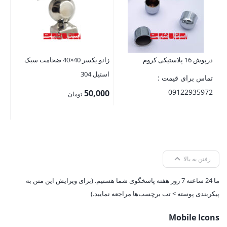
00
درپوش 16 پلاستیکی کروم
زانو یکسر 40×40 ضخامت سبک
استیل 304
تماس برای قیمت :
09122935972
50,000
تومان
رفتن به بالا
ما 24 ساعته 7 روز هفته پاسخگوی شما هستیم. (برای ویرایش این متن به
پیکربندی پوسته > تب برچسب‌ها مراجعه نمایید.)
Mobile Icons