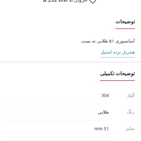
توضیحات
آسانسوری ۵۱ طلایی ته بست
هندریل نرده استیل
توضیحات تکمیلی
آلیاژ
304
رنگ
طلایی
سایز
51 mm