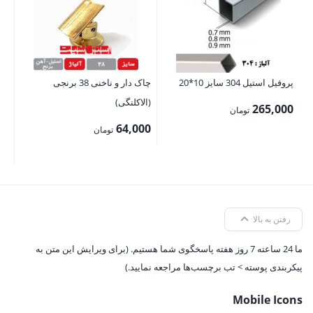
00
پروفیل استیل 304 سایز 10*20
چاک دار و ناخنی 38 برنجی
(الاکلنگی)
265,000
تومان
64,000
تومان
رفتن به بالا
ما 24 ساعته 7 روز هفته پاسخگوی شما هستیم. (برای ویرایش این متن به
پیکربندی پوسته > تب برچسب‌ها مراجعه نمایید.)
Mobile Icons