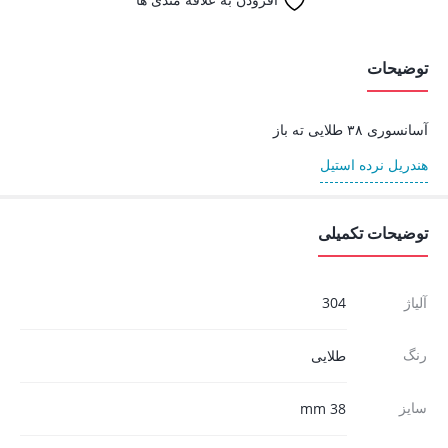
توضیحات
آسانسوری ۳۸ طلایی ته باز
هندریل نرده استیل
توضیحات تکمیلی
آلیاژ
304
رنگ
طلایی
سایز
38 mm