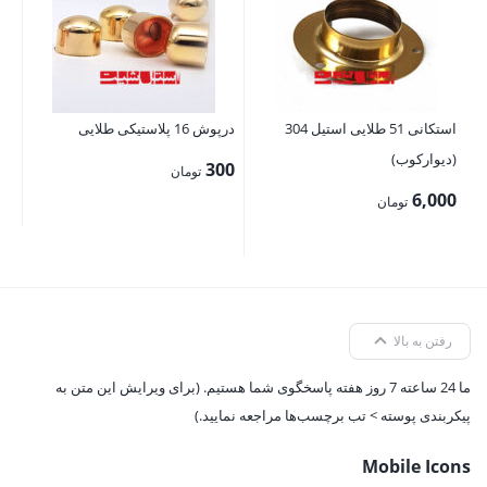
تم
72
استکانی 51 طلایی استیل 304
درپوش 16 پلاستیکی طلایی
(دیوارکوب)
300
تومان
6,000
تومان
رفتن به بالا
ما 24 ساعته 7 روز هفته پاسخگوی شما هستیم. (برای ویرایش این متن به
پیکربندی پوسته > تب برچسب‌ها مراجعه نمایید.)
Mobile Icons