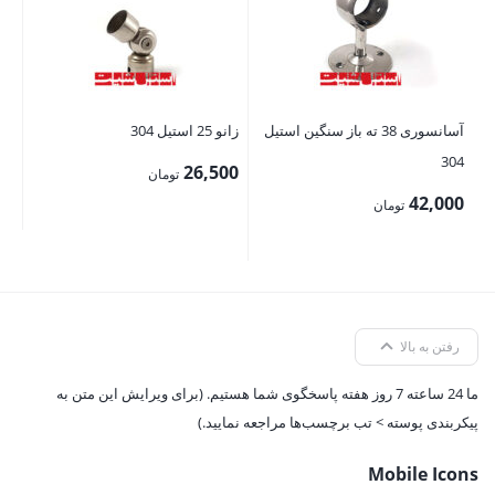
00
آسانسوری 38 ته باز سنگین استیل
زانو 25 استیل 304
304
26,500
تومان
42,000
تومان
رفتن به بالا
ما 24 ساعته 7 روز هفته پاسخگوی شما هستیم. (برای ویرایش این متن به
پیکربندی پوسته > تب برچسب‌ها مراجعه نمایید.)
Mobile Icons