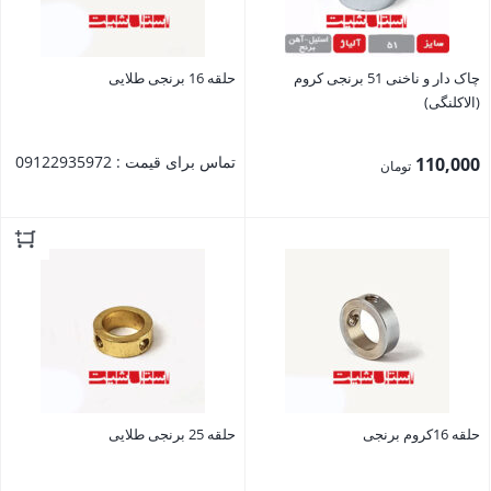
چاک دار و ناخنی 51 برنجی کروم
حلقه 16 برنجی طلایی
(الاکلنگی)
تماس برای قیمت : 09122935972
110,000
تومان
بستن
بستن
حلقه 16کروم برنجی
حلقه 25 برنجی طلایی