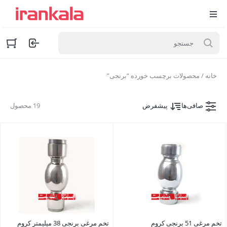
خانه
/ محصولات برچسب خورده “برنجی”
صافی‌ها
پیشفرض
19 محصول
تخم مرغی 51 برنجی کروم
تخم مرغی برنجی 38 میلیمتر کروم