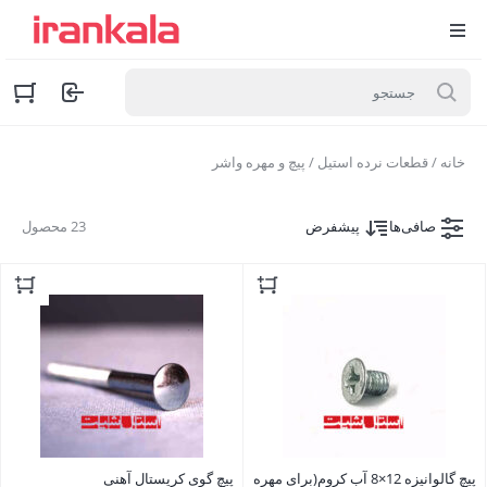
خانه
/
قطعات نرده استیل
/ پیچ و مهره واشر
صافی‌ها
پیشفرض
23 محصول
پیچ گالوانیزه 12×8 آب کروم(برای مهره
پیچ گوی کریستال آهنی