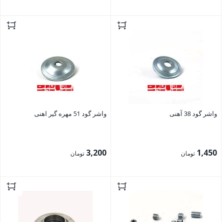
بستن
بستن
واشر گود 38 آهنی
واشر گود 51 مهره گیر اهنی
3,200
1,450
تومان
تومان
بستن
بستن