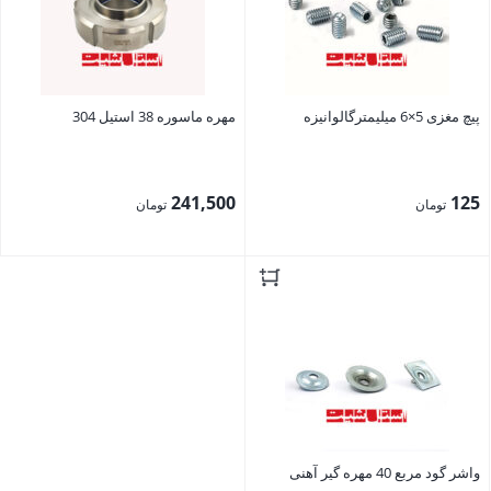
پیچ مغزی 5×6 میلیمترگالوانیزه
مهره ماسوره 38 استیل 304
241,500
125
تومان
تومان
بستن
بستن
واشر گود مربع 40 مهره گیر آهنی