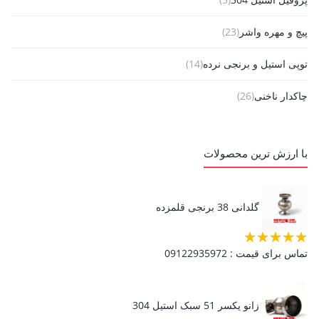
پیچ و مهره واشر
(23)
توپی استیل و برنجی نرده
(14)
چاکدار ناخنی
(26)
حلقه های استیل نرده دکوراتیو
(13)
با ارزش ترین محصولات
درپوش استیل و برنجی
(21)
دیوارکوب (فلنچ ، استکانی)
(28)
گلدانی 38 برنجی قلمزده
رابط و النگو لوله استیل
(12)
تماس برای قیمت : 09122935972
قالپاق استیل و پلاستیکی
(7)
قطعات استیل کروم
(180)
زانو یکسر 51 سبک استیل 304